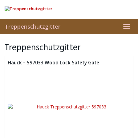
Skip
to
main
content
Treppenschutzgitter
Toggl
navig
Treppenschutzgitter
Hauck – 597033 Wood Lock Safety Gate