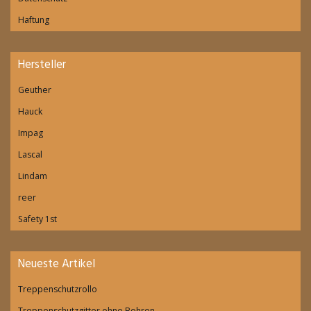
Haftung
Hersteller
Geuther
Hauck
Impag
Lascal
Lindam
reer
Safety 1st
Neueste Artikel
Treppenschutzrollo
Treppenschutzgitter ohne Bohren