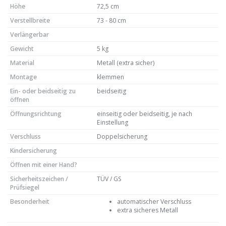
Höhe
72,5 cm
Verstellbreite
73 - 80 cm
Verlängerbar
Gewicht
5 kg
Material
Metall (extra sicher)
Montage
klemmen
Ein- oder beidseitig zu
beidseitig
öffnen
Öffnungsrichtung
einseitig oder beidseitig, je nach
Einstellung
Verschluss
Doppelsicherung
Kindersicherung
Öffnen mit einer Hand?
Sicherheitszeichen /
TÜV / GS
Prüfsiegel
Besonderheit
automatischer Verschluss
extra sicheres Metall