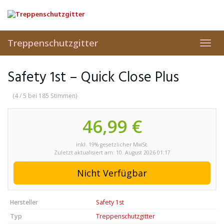
Skip
to
main
content
Treppenschutzgitter
Toggl
navig
Safety 1st – Quick Close Plus
(4 / 5 bei 185 Stimmen)
46,99 €
inkl. 19% gesetzlicher MwSt.
Zuletzt aktualisiert am: 10. August 2026 01:17
Nicht Verfügbar
Hersteller
Safety 1st
Typ
Treppenschutzgitter