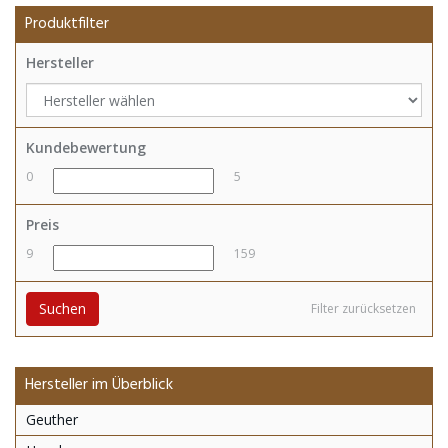
Produktfilter
Hersteller
Kundebewertung
0
5
Preis
9
159
Suchen
Filter zurücksetzen
Hersteller im Überblick
Geuther